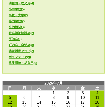
幼稚園・幼児用(4)
小中学校(5)
高校・大学(2)
専門学校(2)
公的機関(3)
社会福祉協議会(2)
医師会(1)
町内会・自治会(8)
地域活動クラブ(2)
ボランティア(9)
防災訓練・災害用(6)