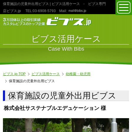
保育施設の児童外出用ビブス | ビブス活用ケース
- ビブス専門
toggl
店ビブス.jp
TEL:03‐6908‐5793
Mail:
navig
ビブス活用ケース
Case With Bibs
ビブス.jp-TOP
ビブス活用ケース
幼稚園・幼児用
保育施設の児童外出用ビブス
保育施設の児童外出用ビブス
株式会社サステナブルエデュケーション 様