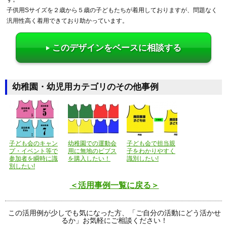
子供用Sサイズを２歳から５歳の子どもたちが着用しておりますが、問題なく
汎用性高く着用できており助かっています。
このデザインをベースに相談する
幼稚園・幼児用カテゴリのその他事例
子ども会のキャン
幼稚園での運動会
子ども会で担当親
プ・イベント等で
用に無地のビブス
子をわかりやすく
参加者を瞬時に識
を購入したい！
識別したい!
別したい!
＜活用事例一覧に戻る＞
この活用例が少しでも気になった方、「ご自分の活動にどう活かせ
るか」お気軽にご相談ください！