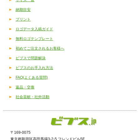
サイズ一覧
納期目安
プリント
ロゴデータ入稿ガイド
無料ロゴテンプレート
初めてご注文されるお客様へ
ビブスで問題解決
ビブスのお手入れ方法
FAQ(よくある質問)
返品・交換
社会貢献・社外活動
〒169‐0075
東京都新宿区高田馬場3-2-5 フレンドビル5F