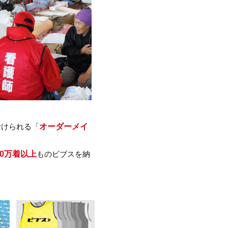
オーダーメイ
付けられる「
0万着以上
ものビブスを納