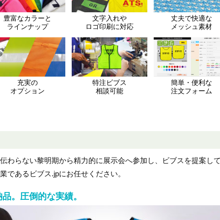
豊富なカラーと
文字入れや
丈夫で快適な
ラインナップ
ロゴ印刷に対応
メッシュ素材
充実の
特注ビブス
簡単・便利な
オプション
相談可能
注文フォーム
え伝わらない黎明期から精力的に展示会へ参加し、ビブスを提案し
業であるビブス.jpにお任せください。
・納品。圧倒的な実績。