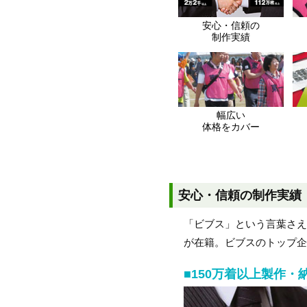
安心・信頼の
制作実績
幅広い
体格をカバー
安心・信頼の制作実績
「ビブス」という言葉さ
が在籍。ビブスのトップ企
■150万着以上製作