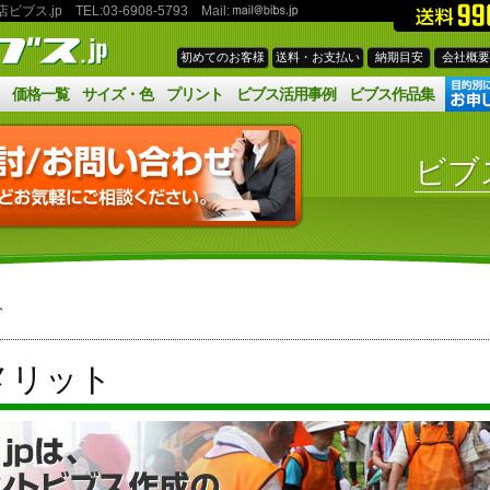
ビブス.jp
TEL:03‐6908‐5793
Mail:
初めてのお客様
送料・お支払い
納期目安
会社概要
価格一覧
サイズ・色
プリント
ビブス活用事例
ビブス作品集
ビブ
ト
のメリット