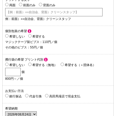
両面
前面のみ
背面のみ
例：前面）○○自治会、背面）クリーンスタッフ
個別包装の希望
希望しない
希望する
マジックテープ留ビブス：110円／個
その他のビブス：55円／個
携行袋の希望
プリント代別
希望しない
希望する（無地）
希望する（＋団体名）
個
800円～／個
お支払い方法
銀行振込
代金引換
高田馬場店で現金支払
希望納期