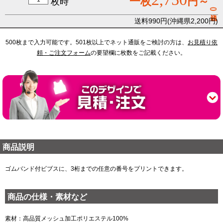
一枚
円～
枚時
(税込)
送料990円(沖縄県2,200円)
500枚まで入力可能です。501枚以上でネット通販をご検討の方は、
お見積り依
頼・ご注文フォーム
の要望欄に枚数をご記載ください。
商品説明
ゴムバンド付ビブスに、3桁までの任意の番号をプリントできます。
商品の仕様・素材など
素材：高品質メッシュ加工ポリエステル100%