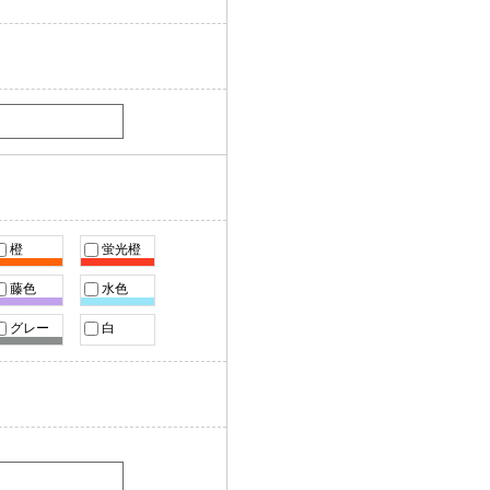
橙
蛍光橙
藤色
水色
グレー
白