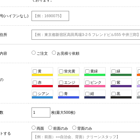
ております。
号(ハイフンなし)
住所
内容
ご注文
お見積り依頼
黄
蛍光黄
黄緑
緑
の
赤
エンジ
ピンク
紫
シアン
青
紺
黒
数
枚(最大500枚)
両面
前面のみ
背面のみ
トする