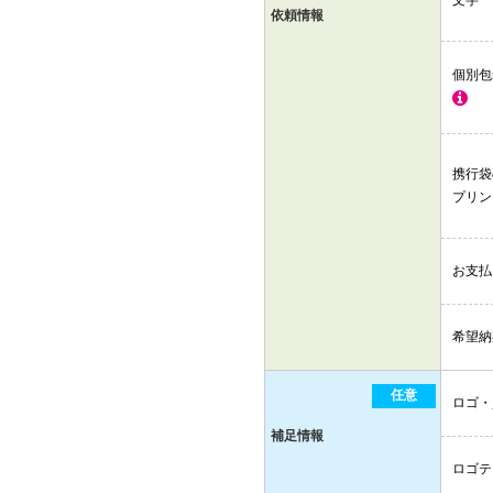
文字
依頼情報
個別包
携行袋
プリ
お支払
希望納
任意
ロゴ・
補足情報
ロゴテ