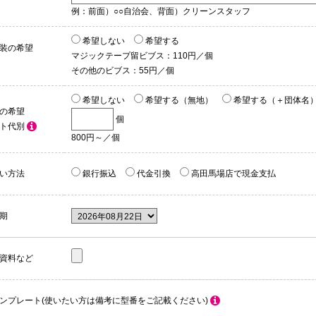
例：前面）○○自治会、背面）クリーンスタッフ
希望しない
希望する
装の希望
マジックテープ留ビブス：110円／個
その他のビブス：55円／個
希望しない
希望する（無地）
希望する（＋団体名
の希望
個
ント代別
800円～／個
い方法
銀行振込
代金引換
高田馬場店で現金支払
期
資料など
ンプレート(使いたい方は備考に型番をご記載ください)