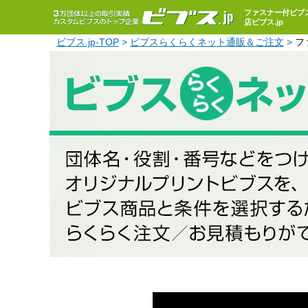
ファスナー付ビブス
店ビブス.jp
ビブス.jp-TOP
ビブスらくらくネット通販＆ご注文
フ