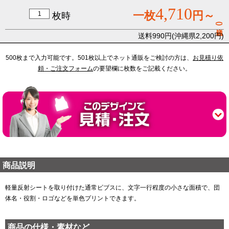
4,710
一枚
円～
枚時
(税込)
送料990円(沖縄県2,200円)
500枚まで入力可能です。501枚以上でネット通販をご検討の方は、
お見積り依
頼・ご注文フォーム
の要望欄に枚数をご記載ください。
商品説明
軽量反射シートを取り付けた通常ビブスに、文字一行程度の小さな面積で、団
体名・役割・ロゴなどを単色プリントできます。
商品の仕様・素材など