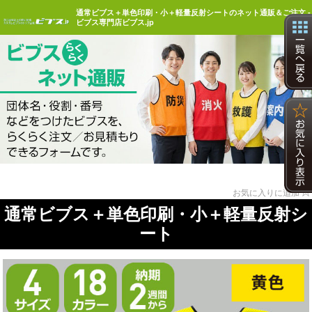
通常ビブス＋単色印刷・小＋軽量反射シートのネット通販＆ご注文 -
ビブス専門店ビブス.jp
☆
お気に入りに追加
通常ビブス＋単色印刷・小＋軽量反射シ
ート