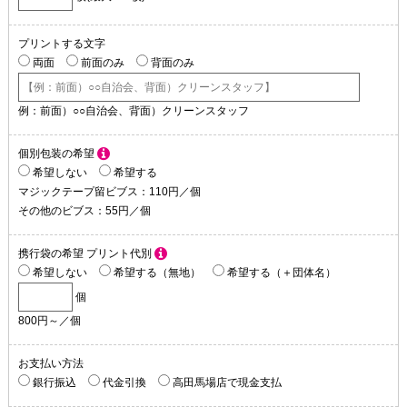
プリントする
文字
両面
前面のみ
背面のみ
例：前面）○○自治会、背面）クリーンスタッフ
個別包装の希望
希望しない
希望する
マジックテープ留ビブス：110円／個
その他のビブス：55円／個
携行袋の希望
プリント代別
希望しない
希望する（無地）
希望する（＋団体名）
個
800円～／個
お支払い方法
銀行振込
代金引換
高田馬場店で現金支払