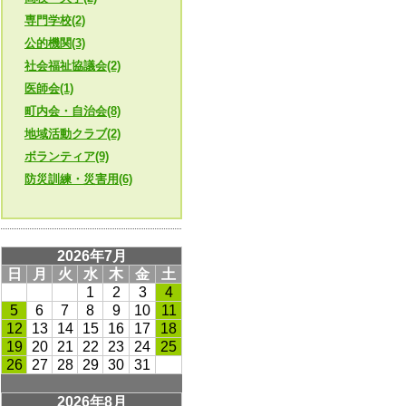
専門学校(2)
公的機関(3)
社会福祉協議会(2)
医師会(1)
町内会・自治会(8)
地域活動クラブ(2)
ボランティア(9)
防災訓練・災害用(6)