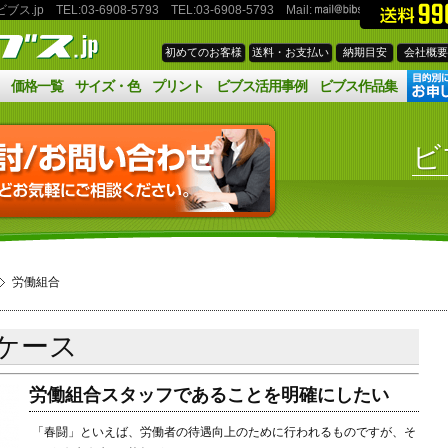
jp TEL:03‐6908‐5793
TEL:03‐6908‐5793
Mail:
初めてのお客様
送料・お支払い
納期目安
会社概要
価格一覧
サイズ・色
プリント
ビブス活用事例
ビブス作品集
ビ
労働組合
ケース
労働組合スタッフであることを明確にしたい
「春闘」といえば、労働者の待遇向上のために行われるものですが、そ