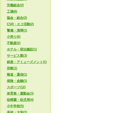
労働組合(2)
工場(8)
協会・組合(2)
CSR・エコ活動(2)
警備・清掃(1)
小売り(6)
不動産(2)
ホテル・宿泊施設(1)
サービス業(3)
娯楽・アミューズメント(1)
宗教(1)
報道・通信(1)
保険・金融(1)
スポーツ(12)
体育祭・運動会(3)
幼稚園・幼児用(4)
小中学校(5)
高校・大学(2)