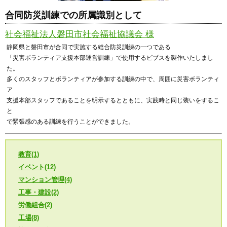
合同防災訓練での所属識別として
社会福祉法人磐田市社会福祉協議会 様
静岡県と磐田市が合同で実施する総合防災訓練の一つである
「災害ボランティア支援本部運営訓練」で使用するビブスを製作いたしまし
た。
多くのスタッフとボランティアが参加する訓練の中で、周囲に災害ボランティ
ア
支援本部スタッフであることを明示するとともに、実践時と同じ装いをするこ
と
で緊張感のある訓練を行うことができました。
教育(1)
イベント(12)
マンション管理(4)
工事・建設(2)
労働組合(2)
工場(8)