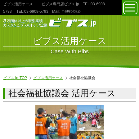
ビブス活用ケース
- ビブス専門店ビブス.jp TEL:03‐6908‐
toggl
5793
TEL:03‐6908‐5793
Mail:
navig
ビブス活用ケース
Case With Bibs
ビブス.jp-TOP
ビブス活用ケース
社会福祉協議会
社会福祉協議会 活用ケース