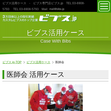
ビブス活用ケース
- ビブス専門店ビブス.jp TEL:03‐6908‐
toggl
5793
TEL:03‐6908‐5793
Mail:
navig
ビブス活用ケース
Case With Bibs
ビブス.jp-TOP
ビブス活用ケース
医師会
医師会 活用ケース