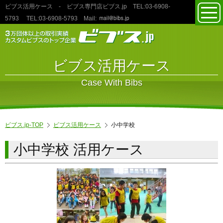
ビブス活用ケース
- ビブス専門店ビブス.jp TEL:03‐6908‐
toggl
5793
TEL:03‐6908‐5793
Mail:
navig
ビブス活用ケース
Case With Bibs
ビブス.jp-TOP
ビブス活用ケース
小中学校
小中学校 活用ケース