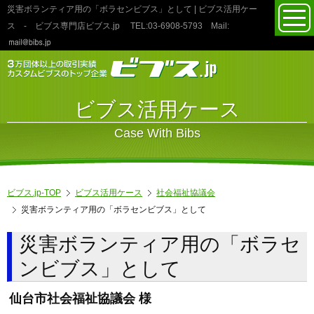
災害ボランティア用の「ボラセンビブス」として | ビブス活用ケー
toggl
ス
- ビブス専門店ビブス.jp
TEL:03‐6908‐5793
Mail:
navig
ビブス活用ケース
Case With Bibs
ビブス.jp-TOP
ビブス活用ケース
社会福祉協議会
災害ボランティア用の「ボラセンビブス」として
災害ボランティア用の「ボラセ
ンビブス」として
仙台市社会福祉協議会 様