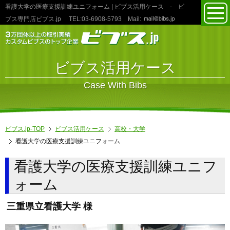
看護大学の医療支援訓練ユニフォーム | ビブス活用ケース
- ビ
toggl
ブス専門店ビブス.jp
TEL:03‐6908‐5793
Mail:
navig
ビブス活用ケース
Case With Bibs
ビブス.jp-TOP
ビブス活用ケース
高校・大学
看護大学の医療支援訓練ユニフォーム
看護大学の医療支援訓練ユニフ
ォーム
三重県立看護大学 様