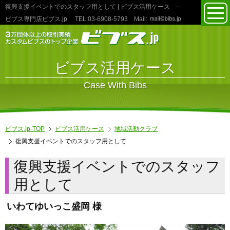
復興支援イベントでのスタッフ用として | ビブス活用ケース
-
toggl
ビブス専門店ビブス.jp
TEL:03‐6908‐5793
Mail:
navig
ビブス活用ケース
Case With Bibs
ビブス.jp-TOP
ビブス活用ケース
地域活動クラブ
復興支援イベントでのスタッフ用として
復興支援イベントでのスタッフ
用として
いわてゆいっこ盛岡 様