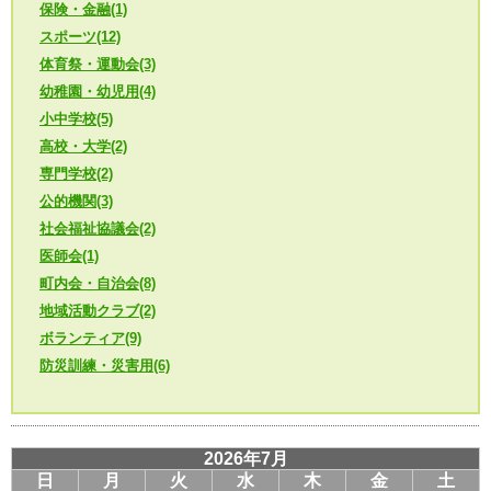
保険・金融(1)
スポーツ(12)
体育祭・運動会(3)
幼稚園・幼児用(4)
小中学校(5)
高校・大学(2)
専門学校(2)
公的機関(3)
社会福祉協議会(2)
医師会(1)
町内会・自治会(8)
地域活動クラブ(2)
ボランティア(9)
防災訓練・災害用(6)