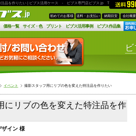
注品を作りたい | ビブス活用ケース
- ビブス専門店ビブス.jp
TEL:03‐6908‐57
初めてのお客様
送料・お支払い
納期目安
会社概要
価格一覧
サイズ・色
プリント
ビブス活用事例
ビブス作品集
ビ
イベント
撮影スタッフ用にリブの色を変えた特注品を作りたい
用にリブの色を変えた特注品を作
デザイン 様