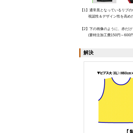
【1】通常黒となっているリブの
視認性＆デザイン性を高めた
【2】下の画像のように、赤だけ
(要特注加工費150円～600円
解決