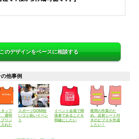
このデザインをベースに相談する
その他事例
スタッフ
スポーツGOMI拾
イベント会場で関
夜間の作業のた
て、透明
いゴミ拾いイベン
係者であることを
め、反射シート付
とプリン
ト
明確にしたい
きのビブスを作成
に入れた
したい！