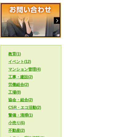
教育(1)
イベント(12)
マンション管理(4)
工事・建設(2)
労働組合(2)
工場(8)
協会・組合(2)
CSR・エコ活動(2)
警備・清掃(1)
小売り(6)
不動産(2)