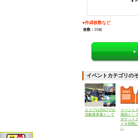
●作成枚数など
枚数：
20枚
イベントカテゴリの
エコプロ2017での
イベント
活動発表着として
識別とし
ポケット
トを同時
い