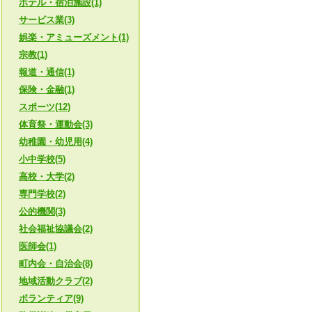
ホテル・宿泊施設(1)
サービス業(3)
娯楽・アミューズメント(1)
宗教(1)
報道・通信(1)
保険・金融(1)
スポーツ(12)
体育祭・運動会(3)
幼稚園・幼児用(4)
小中学校(5)
高校・大学(2)
専門学校(2)
公的機関(3)
社会福祉協議会(2)
医師会(1)
町内会・自治会(8)
地域活動クラブ(2)
ボランティア(9)